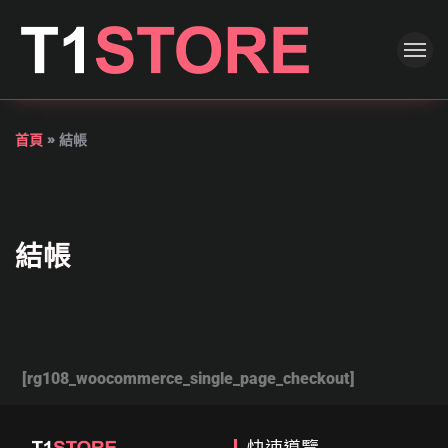
首頁
»
結帳
結帳
[rg108_woocommerce_single_page_checkout]