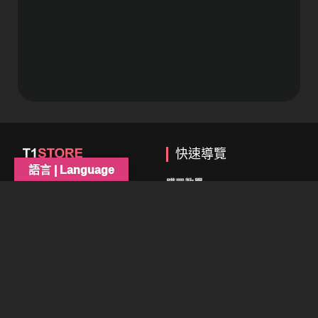
快速導覽
語言 | Language
購買教學
專注提供優質遊戲輔助
輔助商城
24小時自動秒發貨
輔助相關問題
常見問題
客服時間｜14:00–21:00
購買條款
網站資訊
聯繫方式