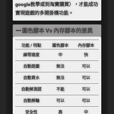
google教學或到淘寶購買）
，才能成功
實現遊戲的多開掛機功能。
圖色腳本 Vs 內存腳本的差異
功能 / 特點
圖色腳本
內存腳本
練等速度
中
快
自動跑圖
無法
可以
自動買水
無法
可以
自動解測謊
不能
可以
自動解輪
可以
可以
安全性
高
中