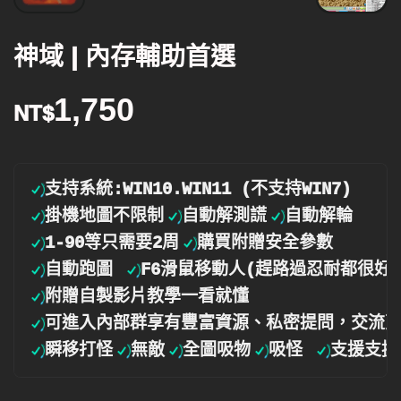
神域 | 內存輔助首選
1,750
NT$
掛機地圖不限制
自動解測謊
1-90等只需要2周
自動跑圖 
可進入內部群享有豐富資源、私密提問，交流
瞬移打怪
無敵
全圖吸物
吸怪 
支援支援楓