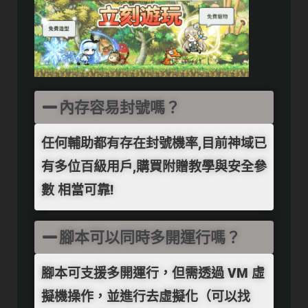
內存容易封號嗎？
任何輔助都有存在封號機率,目前神域已
有多位百級用戶,購買附贈教學與安全參
數 相當可靠!
腳本可以同時多開運行嗎？
腳本
可支援多開運行
，但需透過
VM 虛
擬機操作
，並
進行去虛擬化（可以找