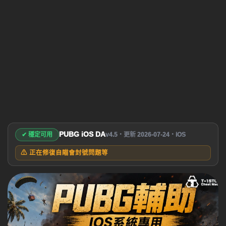
PUBG iOS DA
✔ 穩定可用
v4.5・更新 2026-07-24・iOS
⚠ 正在修復自瞄會封號問題等