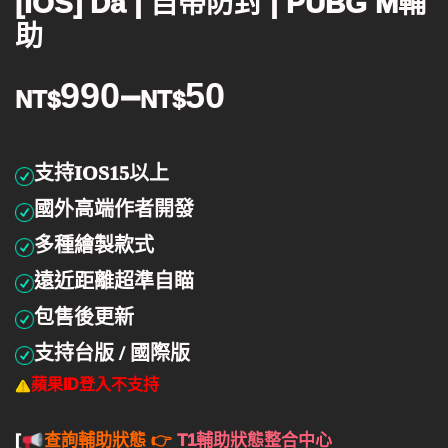
[IOS] Da | 自帶防封 | PUBG M輔
助
990
–
50
NT$
NT$
支持IOS15以上
國外高端作者開發
多種繪製款式
遠近距離超準自瞄
包售後更新
支持台版 / 國際版
蘋果ID登入不支持
[
查詢輔助狀態 👉
T1輔助狀態整合中心