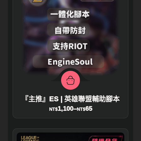
『主推』ES | 英雄聯盟輔助腳本
1,100
–
65
NT$
NT$