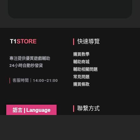
快速導覽
購買教學
專注提供優質遊戲輔助
輔助商城
24小時自動秒發貨
輔助相關問題
常見問題
客服時間｜14:00–21:00
購買條款
網站資訊
聯繫方式
語言 | Language
首頁
DISCORD
會員中心
LINE(不常使用)
購物車
YouTube