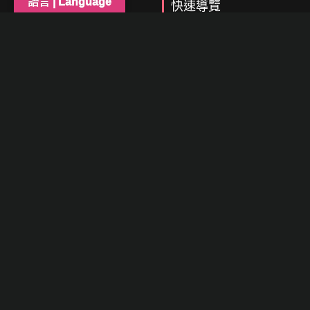
語言 | Language
快速導覽
購買教學
專注提供優質遊戲輔助
輔助商城
24小時自動秒發貨
輔助相關問題
常見問題
客服時間｜14:00–21:00
購買條款
網站資訊
聯繫方式
首頁
DISCORD
會員中心
LINE(不常使用)
購物車
YouTube
關於我們
© 2026 T1-STORE 版權所有