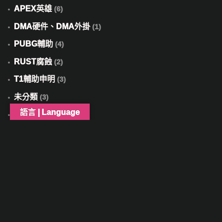
APEX英雄
(6)
DMA硬件、DMA外掛
(1)
PUBG輔助
(4)
RUST腐蝕
(2)
T1輔助申明
(3)
未分類
(3)
語言 | Language
楓之谷外掛
(1)
英雄聯盟 Lol
(4)
輔助相關問題
(7)
遊戲須知
(1)